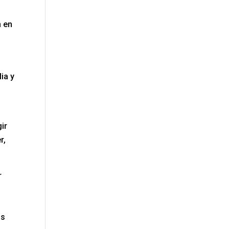
n en
ia y
ir
r,
r
os