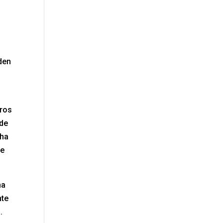
den
rros
 de
cha
ue
na
nte
.