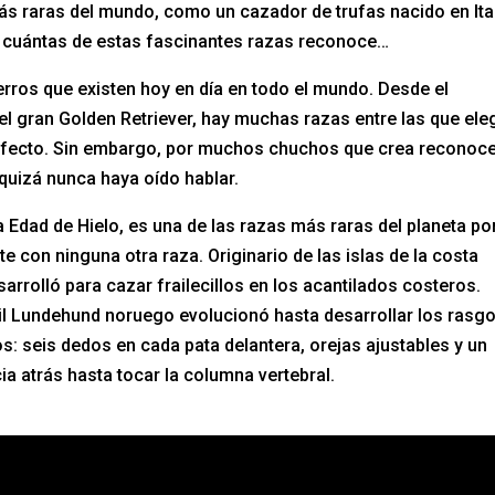
s raras del mundo, como un cazador de trufas nacido en Ital
er cuántas de estas fascinantes razas reconoce…
perros que existen hoy en día en todo el mundo. Desde el
l gran Golden Retriever, hay muchas razas entre las que eleg
fecto. Sin embargo, por muchos chuchos que crea reconoce
uizá nunca haya oído hablar.
 Edad de Hielo, es una de las razas más raras del planeta po
e con ninguna otra raza. Originario de las islas de la costa
arrolló para cazar frailecillos en los acantilados costeros.
gil Lundehund noruego evolucionó hasta desarrollar los rasg
s: seis dedos en cada pata delantera, orejas ajustables y un
cia atrás hasta tocar la columna vertebral.