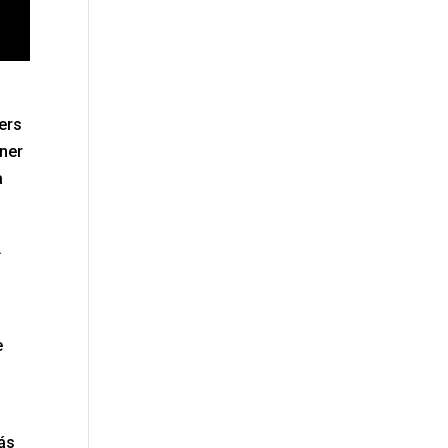
ers
ener
a
.
e
más