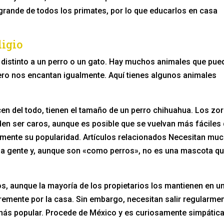
grande de todos los primates, por lo que educarlos en casa
digio
distinto a un perro o un gato. Hay muchos animales que pue
o nos encantan igualmente. Aquí tienes algunos animales
en del todo, tienen el tamaño de un perro chihuahua. Los zo
en ser caros, aunque es posible que se vuelvan más fáciles
mente su popularidad. Artículos relacionados Necesitan mu
la gente y, aunque son «como perros», no es una mascota q
s, aunque la mayoría de los propietarios los mantienen en u
ibremente por la casa. Sin embargo, necesitan salir regularme
 más popular. Procede de México y es curiosamente simpática