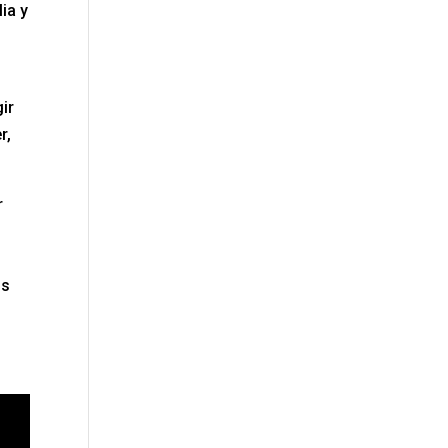
ia y
ir
r,
r
os