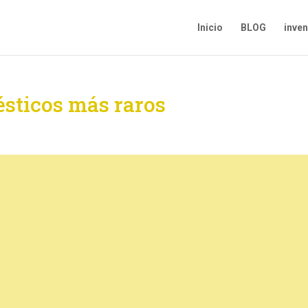
Inicio
BLOG
inve
sticos más raros