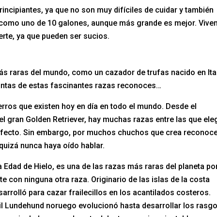
incipiantes, ya que no son muy difíciles de cuidar y también
 como uno de 10 galones, aunque más grande es mejor. Vive
uerte, ya que pueden ser sucios.
s raras del mundo, como un cazador de trufas nacido en Ital
uántas de estas fascinantes razas reconoces…
perros que existen hoy en día en todo el mundo. Desde el
l gran Golden Retriever, hay muchas razas entre las que eleg
fecto. Sin embargo, por muchos chuchos que crea reconoce
uizá nunca haya oído hablar.
 Edad de Hielo, es una de las razas más raras del planeta po
e con ninguna otra raza. Originario de las islas de la costa
arrolló para cazar frailecillos en los acantilados costeros.
gil Lundehund noruego evolucionó hasta desarrollar los rasg