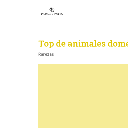
Top de animales domé
Rarezas