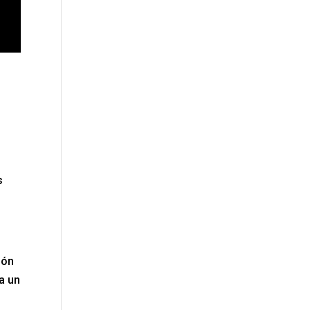
s
ión
a un