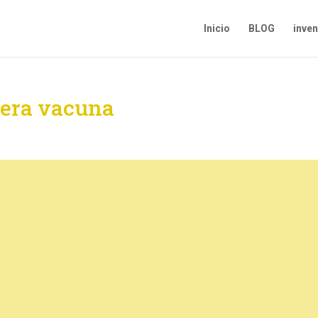
Inicio
BLOG
inve
mera vacuna