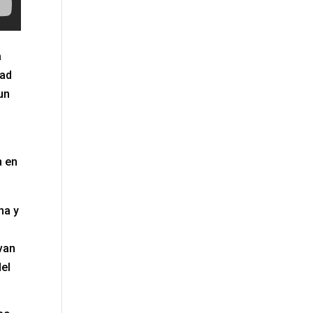
a
dad
un
n en
na y
van
el