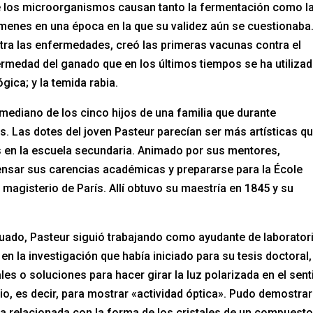
e los microorganismos causan tanto la fermentación como l
menes en una época en la que su validez aún se cuestionaba
tra las enfermedades, creó las primeras vacunas contra el
fermedad del ganado que en los últimos tiempos se ha utiliza
gica; y la temida rabia.
 mediano de los cinco hijos de una familia que durante
s. Las dotes del joven Pasteur parecían ser más artísticas q
s en la escuela secundaria. Animado por sus mentores,
nsar sus carencias académicas y prepararse para la École
magisterio de París. Allí obtuvo su maestría en 1845 y su
ado, Pasteur siguió trabajando como ayudante de laborator
en la investigación que había iniciado para su tesis doctoral,
les o soluciones para hacer girar la luz polarizada en el sent
rio, es decir, para mostrar «actividad óptica». Pudo demostrar
a relacionada con la forma de los cristales de un compuesto