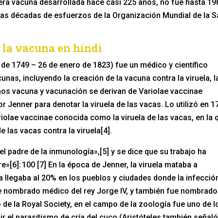
imera vacuna desarrollada hace casi 225 años, no fue hasta 19
ras décadas de esfuerzos de la Organización Mundial de la S
 la vacuna en hindi
e 1749 – 26 de enero de 1823) fue un médico y científico
unas, incluyendo la creación de la vacuna contra la viruela, l
nos vacuna y vacunación se derivan de Variolae vaccinae
or Jenner para denotar la viruela de las vacas. Lo utilizó en 
ariolae vaccinae conocida como la viruela de las vacas, en la 
de las vacas contra la viruela[4].
el padre de la inmunología»,[5] y se dice que su trabajo ha
[6]: 100 [7] En la época de Jenner, la viruela mataba a
fra llegaba al 20% en los pueblos y ciudades donde la infecció
e nombrado médico del rey Jorge IV, y también fue nombrado
 de la Royal Society, en el campo de la zoología fue uno de l
 el parasitismo de cría del cuco (Aristóteles también señal