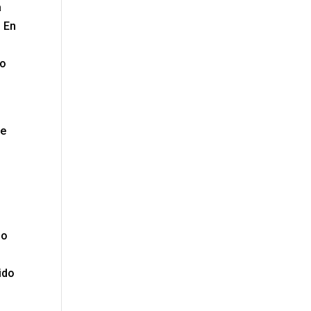
a
. En
do
ue
io
ido
.