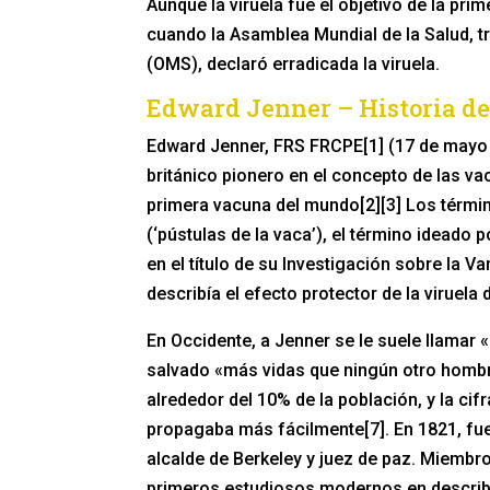
Aunque la viruela fue el objetivo de la pr
cuando la Asamblea Mundial de la Salud, t
(OMS), declaró erradicada la viruela.
Edward Jenner – Historia de
Edward Jenner, FRS FRCPE[1] (17 de mayo d
británico pionero en el concepto de las vac
primera vacuna del mundo[2][3] Los térmi
(‘pústulas de la vaca’), el término ideado p
en el título de su Investigación sobre la V
describía el efecto protector de la viruela 
En Occidente, a Jenner se le suele llamar «
salvado «más vidas que ningún otro hombre»
alrededor del 10% de la población, y la ci
propagaba más fácilmente[7]. En 1821, fu
alcalde de Berkeley y juez de paz. Miembro
primeros estudiosos modernos en describir