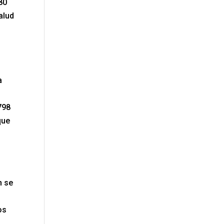
80
alud
a
1798
que
n se
os
ó