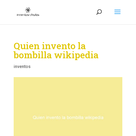
Quien invento la
bombilla wikipedia
inventos