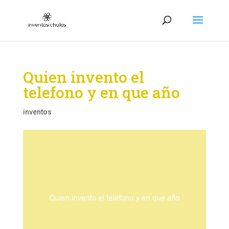
Quien invento el
telefono y en que año
inventos