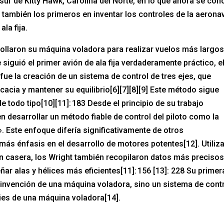
 sur de Kitty Hawk, Carolina del Norte, en lo que ahora se co
 también los primeros en inventar los controles de la aerona
la fija.
ollaron su máquina voladora para realizar vuelos más largos
e siguió el primer avión de ala fija verdaderamente práctico, e
 fue la creación de un sistema de control de tres ejes, que
ficacia y mantener su equilibrio[6][7][8][9] Este método sigue
de todo tipo[10][11]: 183 Desde el principio de su trabajo
en desarrollar un método fiable de control del piloto como la
». Este enfoque difería significativamente de otros
ás énfasis en el desarrollo de motores potentes[12]. Utiliz
n casera, los Wright también recopilaron datos más preciso
ñar alas y hélices más eficientes[11]: 156 [13]: 228 Su primer
 invención de una máquina voladora, sino un sistema de cont
ies de una máquina voladora[14].