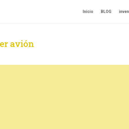
Inicio
BLOG
inve
er avión