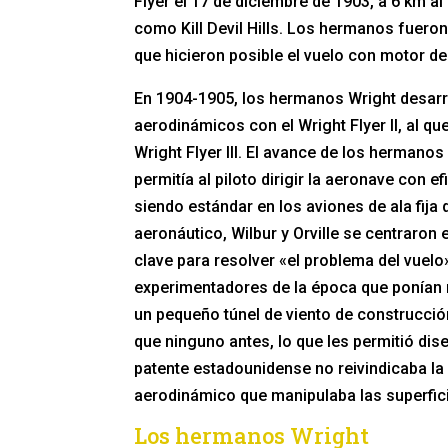
Flyer el 17 de diciembre de 1903, a 6 km al
como Kill Devil Hills. Los hermanos fueron
que hicieron posible el vuelo con motor de a
En 1904-1905, los hermanos Wright desarr
aerodinámicos con el Wright Flyer II, al qu
Wright Flyer III. El avance de los hermanos
permitía al piloto dirigir la aeronave con e
siendo estándar en los aviones de ala fija 
aeronáutico, Wilbur y Orville se centraron 
clave para resolver «el problema del vuelo
experimentadores de la época que ponían m
un pequeño túnel de viento de construcció
que ninguno antes, lo que les permitió dise
patente estadounidense no reivindicaba la
aerodinámico que manipulaba las superfic
Los hermanos Wright