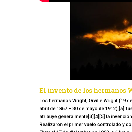
El invento de los hermanos 
Los hermanos Wright, Orville Wright (19 d
abril de 1867 – 30 de mayo de 1912),[a] f
atribuye generalmente[3][4][5] la invenció
Realizaron el primer vuelo controlado y s