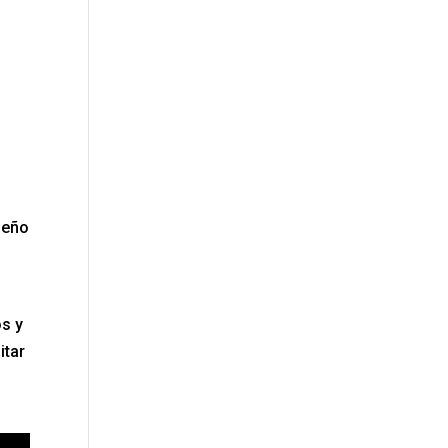
leño
os y
itar