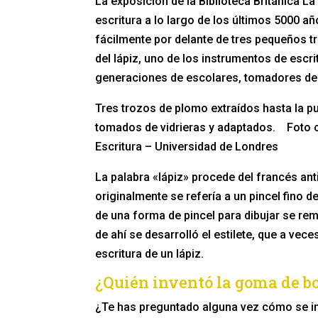
La exposición de la Biblioteca Británica La
escritura a lo largo de los últimos 5000 a
fácilmente por delante de tres pequeños 
del lápiz, uno de los instrumentos de escri
generaciones de escolares, tomadores de no
Tres trozos de plomo extraídos hasta la pun
tomados de vidrieras y adaptados. Foto co
Escritura – Universidad de Londres
La palabra «lápiz» procede del francés antig
originalmente se refería a un pincel fino d
de una forma de pincel para dibujar se re
de ahí se desarrolló el estilete, que a vec
escritura de un lápiz.
¿Quién inventó la goma de b
¿Te has preguntado alguna vez cómo se inv