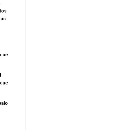
a
ntos
gas
 que
l
 que
palo