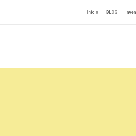
Inicio
BLOG
inve
z