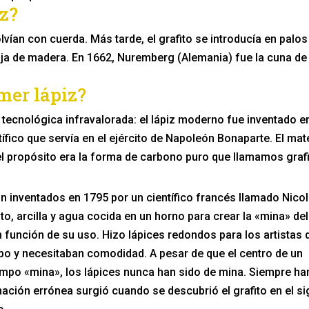
iz?
lvían con cuerda. Más tarde, el grafito se introducía en palos
caja de madera. En 1662, Nuremberg (Alemania) fue la cuna de
mer lápiz?
a tecnológica infravalorada: el lápiz moderno fue inventado e
fico que servía en el ejército de Napoleón Bonaparte. El mate
l propósito era la forma de carbono puro que llamamos grafi
 inventados en 1795 por un científico francés llamado Nico
to, arcilla y agua cocida en un horno para crear la «mina» del
en función de su uso. Hizo lápices redondos para los artistas 
po y necesitaban comodidad. A pesar de que el centro de un
mpo «mina», los lápices nunca han sido de mina. Siempre ha
ción errónea surgió cuando se descubrió el grafito en el si