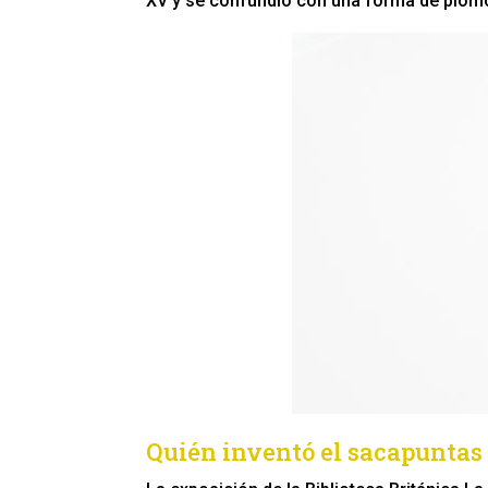
XV y se confundió con una forma de plom
Quién inventó el sacapuntas