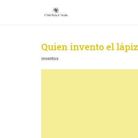
Quien invento el lápi
inventos