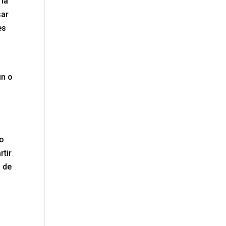
 la
sar
es
in o
so
rtir
o de