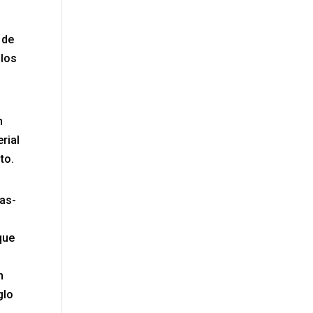
 de
 los
n
rial
to.
las-
que
n
glo