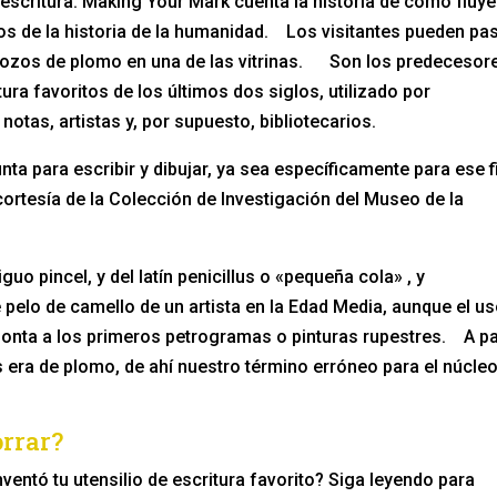
 escritura: Making Your Mark cuenta la historia de cómo fluye
ños de la historia de la humanidad. Los visitantes pueden pa
trozos de plomo en una de las vitrinas. Son los predecesor
tura favoritos de los últimos dos siglos, utilizado por
tas, artistas y, por supuesto, bibliotecarios.
ta para escribir y dibujar, ya sea específicamente para ese f
rtesía de la Colección de Investigación del Museo de la
uo pincel, y del latín penicillus o «pequeña cola» , y
e pelo de camello de un artista en la Edad Media, aunque el u
monta a los primeros petrogramas o pinturas rupestres. A pa
es era de plomo, de ahí nuestro término erróneo para el núcle
orrar?
entó tu utensilio de escritura favorito? Siga leyendo para