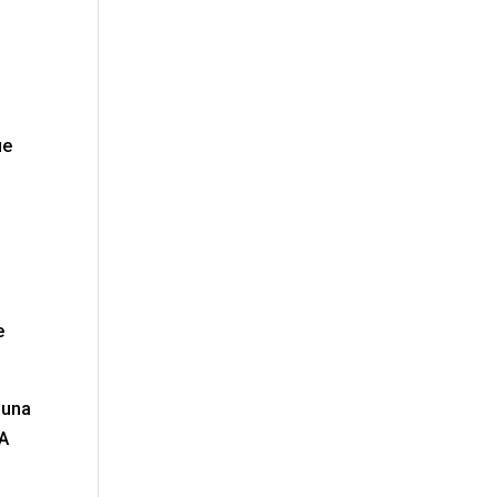
ue
e
 una
¿A