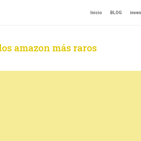
Inicio
BLOG
inve
dos amazon más raros