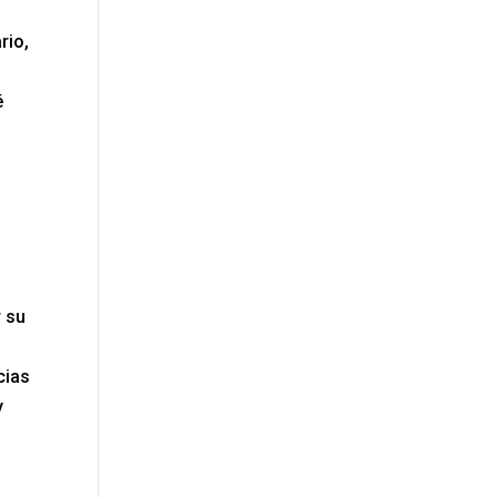
rio,
é
r su
cias
y