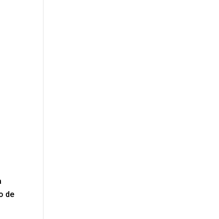
a
o de