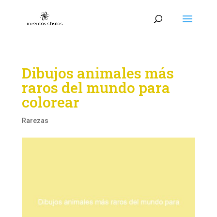
Dibujos animales más
raros del mundo para
colorear
Rarezas