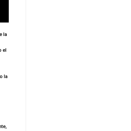
e la
 el
o la
nte,