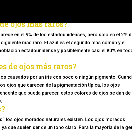
 de ojos más raros?
parece en el 9% de los estadounidenses, pero sólo en el 2% d
l siguiente más raro. El azul es el segundo más común y el
 población estadounidense y posiblemente casi el 80% en todo
es de ojos más raros?
nicos causados por un iris con poco o ningún pigmento. Cuand
los ojos que carecen de la pigmentación típica, los ojos
prendente que pueda parecer, estos colores de ojos se dan de
.
s?
 sí: los ojos morados naturales existen. Los ojos morados
ya que suelen ser de un tono claro. Para la mayoría de la ge