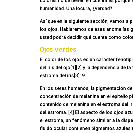
colores no se tienen en cuenta es porque
humanidad. Una locura, ¿verdad?
Así que en la siguiente sección, vamos a p
los ojos. Hablaremos de esas anomalías g
usted podrá decidir qué cuenta como color
Ojos verdes
El color de los ojos es un carácter fenotí
del iris del ojo[1][2] y la dependencia de l
estroma del iris[3]: 9
En los seres humanos, la pigmentación del 
concentración de melanina en el epitelio pig
contenido de melanina en el estroma del iris
del estroma. [4] El aspecto de los ojos azu
el estroma, un fenómeno similar a la dispers
fluido ocular contienen pigmentos azules ni