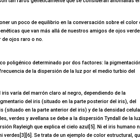
 son tan raros genéticamente que se consideran anomalías en
oner un poco de equilibrio en la conversación sobre el color
enéticas que van más allá de nuestros amigos de ojos verde
 de ojos raro o no.
pico poligénico determinado por dos factores: la pigmentació
a frecuencia de la dispersión de la luz por el medio turbio del
iris varía del marrón claro al negro, dependiendo de la
mentario del iris (situado en la parte posterior del iris), del
 (situado en la parte anterior del iris) y de la densidad celula
les, verdes y avellana se debe a la dispersión Tyndall de la lu
ión Rayleigh que explica el cielo azul[5]. Ni el iris humano ni
 verdes[3][6]. Se trata de un ejemplo de color estructural, q