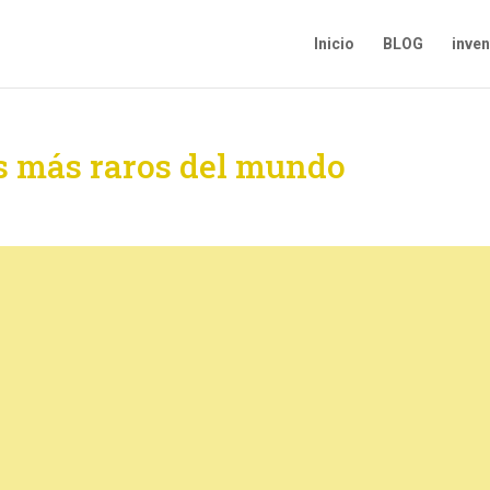
Inicio
BLOG
inve
jos más raros del mundo