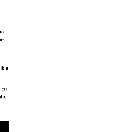
as
ue
ible
e en
nto,