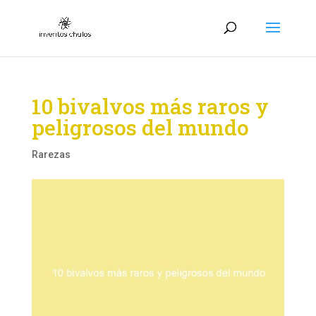
10 bivalvos más raros y
peligrosos del mundo
Rarezas